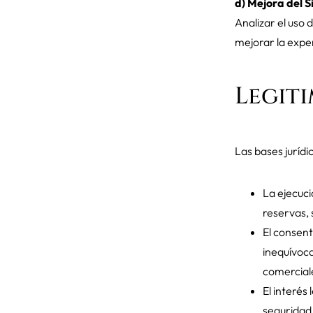
d) Mejora del Si
Analizar el uso 
mejorar la exper
Legit
Las bases jurídi
La ejecuci
reservas, 
El consent
inequívoca
comercial
El interés
seguridad 