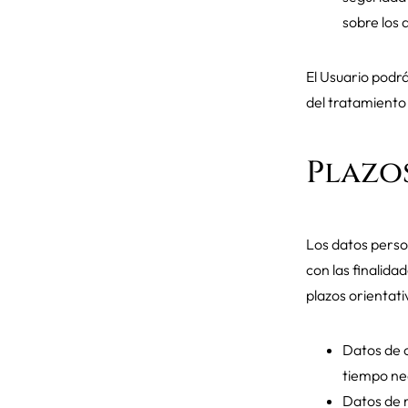
sobre los 
El Usuario podrá
del tratamiento
Plazo
Los datos perso
con las finalida
plazos orientati
Datos de c
tiempo nec
Datos de r