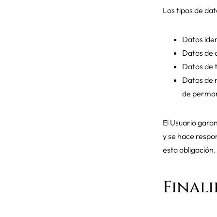
Los tipos de dato
Datos iden
Datos de c
Datos de 
Datos de n
de permane
El Usuario garan
y se hace respo
esta obligación.
Final