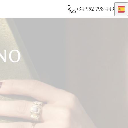
+34 952 798 449
Españ