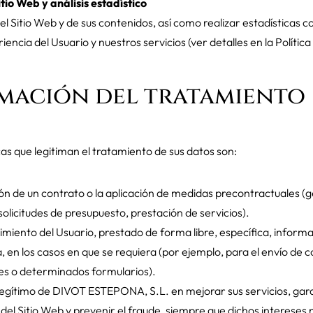
tio Web y análisis estadístico
del Sitio Web y de sus contenidos, así como realizar estadísticas co
iencia del Usuario y nuestros servicios (ver detalles en la Política
imación del tratamiento
cas que legitiman el tratamiento de sus datos son:
ón de un contrato o la aplicación de medidas precontractuales (g
solicitudes de presupuesto, prestación de servicios).
imiento del Usuario, prestado de forma libre, específica, inform
, en los casos en que se requiera (por ejemplo, para el envío de
es o determinados formularios).
 legítimo de DIVOT ESTEPONA, S.L. en mejorar sus servicios, gara
del Sitio Web y prevenir el fraude, siempre que dichos intereses