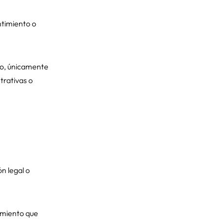
ntimiento o
so, únicamente
trativas o
n legal o
amiento que