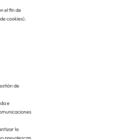
n el fin de
 de cookies).
estión de
ada e
 comunicaciones
ntizar la
 no prevalezcan