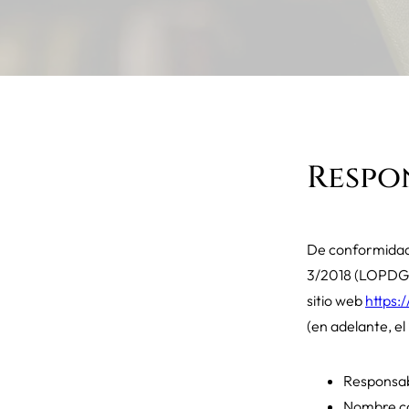
Respo
De conformidad 
3/2018 (LOPDGDD
sitio web
https:
(en adelante, el
Responsab
Nombre co